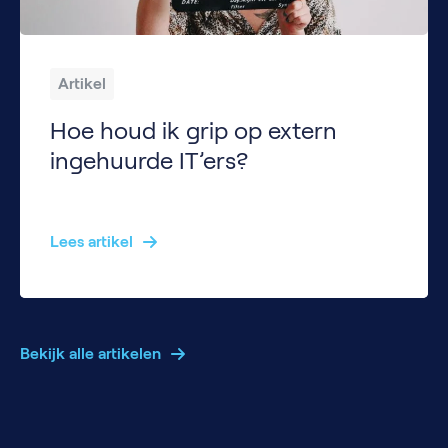
Artikel
Hoe houd ik grip op extern
ingehuurde IT’ers?
Je huurt een externe IT-specialist in voor een baanbrekend project, maar ergens knaagt het idee dat je de regie verliest. Gelukkig ben je niet de enige en herkennen veel HR-managers zich hierin. Wie bepaalt de prioriteiten? Hoe borg je cultuur en samenwerking? En hoe zorg je dat iemand die niet “in dienst” is, toch onderdeel […]
Lees artikel
Bekijk alle artikelen