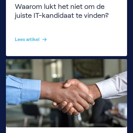
Waarom lukt het niet om de
juiste IT-kandidaat te vinden?
Veel HR- en hiring managers kennen het probleem: de vacature staat online, de reacties druppelen binnen… maar de juiste kandidaat zit er niet bij. Het kan frustrerend voelen: tijd en middelen zijn geïnvesteerd, maar het resultaat blijft achter. De teamleider die aan je bureau staat en altijd wel iets in de profielen mist en je […]
Lees artikel