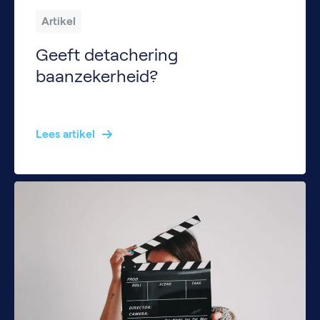
Artikel
Geeft detachering
baanzekerheid?
Voor veel IT’ers is detachering nog steeds een onbekende wereld. Toch zie je dat er steeds meer vraag naar is in de markt. Een veelgehoorde zorg die we horen is: “Detachering is onstabiel, ik heb geen zekerheid en ben afhankelijk van tijdelijke opdrachten.” Is dat waar? Of is het een misverstand? En hoe kan de […]
Lees artikel