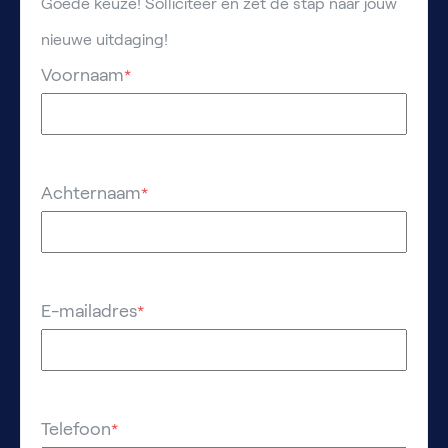
Goede keuze! Solliciteer en zet de stap naar jouw
nieuwe uitdaging!
Voornaam
*
Achternaam
*
E-mailadres
*
Telefoon
*