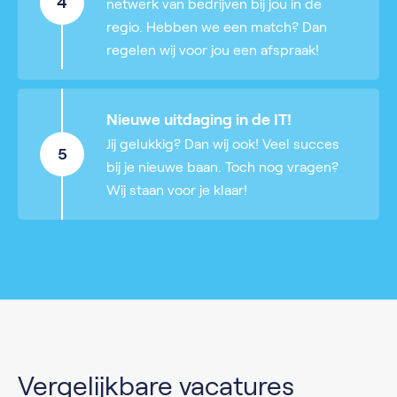
4
netwerk van bedrijven bij jou in de
regio. Hebben we een match? Dan
regelen wij voor jou een afspraak!
Nieuwe uitdaging in de IT!
Jij gelukkig? Dan wij ook! Veel succes
5
bij je nieuwe baan. Toch nog vragen?
Wij staan voor je klaar!
Vergelijkbare vacatures