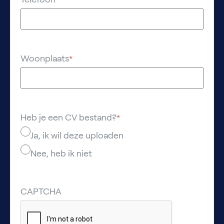
Woonplaats
*
Heb je een CV bestand?
*
Ja, ik wil deze uploaden
Nee, heb ik niet
CAPTCHA