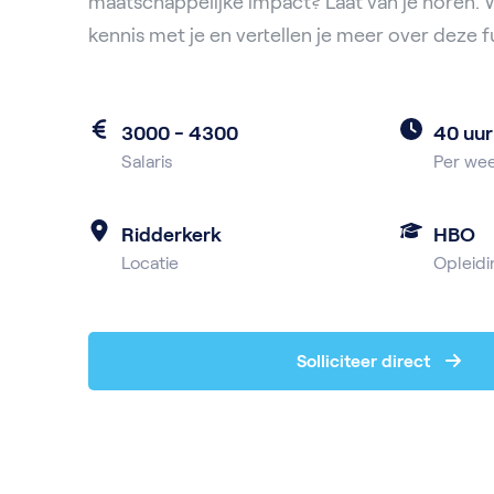
maatschappelijke impact? Laat van je horen.
kennis met je en vertellen je meer over deze f
3000 - 4300
40 uur
Salaris
Per we
Ridderkerk
HBO
Locatie
Opleidi
Solliciteer direct