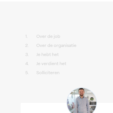
Over de job
Over de organisatie
Je hebt het
Je verdient het
Solliciteren