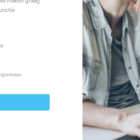
 We maken graag
unctie.
ek
ngsniveau