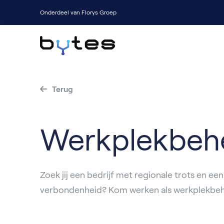
Onderdeel van Florys Groep
Terug
Werkplekbeh
Zoek jij een bedrijf met regionale trots en een
verbondenheid? Kom werken als werkplekbe