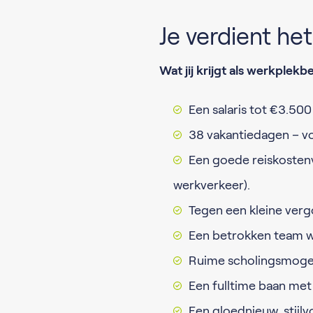
Je verdient het
Wat jij krijgt als werkplek
Een salaris tot €3.500 
38 vakantiedagen – vo
Een goede reiskosten
werkverkeer).
Tegen een kleine verg
Een betrokken team w
Ruime scholingsmogeli
Een fulltime baan me
Een gloednieuw, stijlvo