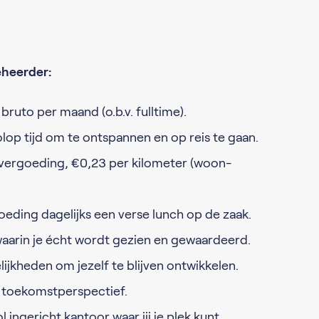
beheerder:
bruto per maand (o.b.v. fulltime).
lop tijd om te ontspannen en op reis te gaan.
vergoeding, €0,23 per kilometer (woon-
oeding dagelijks een verse lunch op de zaak.
aarin je écht wordt gezien en gewaardeerd.
jkheden om jezelf te blijven ontwikkelen.
t toekomstperspectief.
l ingericht kantoor waar jij je plek kunt