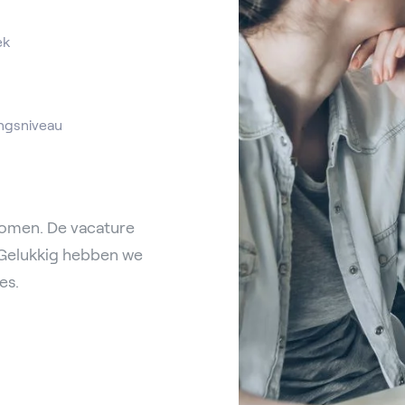
ek
ngsniveau
komen. De vacature
 Gelukkig hebben we
es.