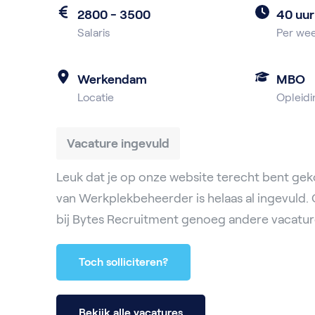
2800 - 3500
40 uur
Salaris
Per we
Werkendam
MBO
Locatie
Opleidi
Vacature ingevuld
Leuk dat je op onze website terecht bent ge
van Werkplekbeheerder is helaas al ingevuld.
bij Bytes Recruitment genoeg andere vacatur
Toch solliciteren?
Bekijk alle vacatures