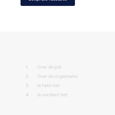
Over de job
Over de organisatie
Je hebt het
Je verdient het