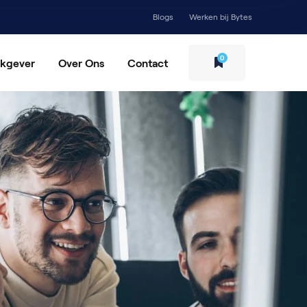
Blogs
Werken bij Bytes
0
rkgever
Over Ons
Contact
rving en Selectie
Ons verhaal
Blogs