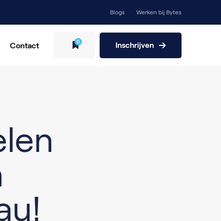
Blogs
Werken bij Bytes
0
Inschrijven
Contact
Blogs
elen
n
au!