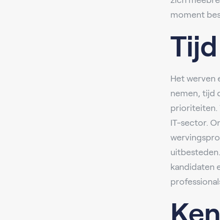
zich meebren
moment besef
Tijd
Het werven e
nemen, tijd 
prioriteiten
IT-sector. O
wervingsproc
uitbesteden.
kandidaten 
professionals
Ken