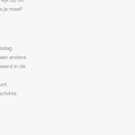
ijk op dit
s je mee?
eslag
 aan andere
seerd in de
unt
schikte