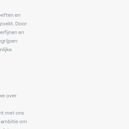
oeften en
 zoekt. Door
rfijnen en
egrijpen
lijke
we over
cht met ons
e ambitie om