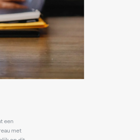
t een
ureau met