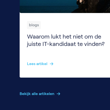
blogs
Waarom lukt het niet om de
juiste IT-kandidaat te vinden?
Veel HR- en hiring managers kennen het probleem: de vacature staat online, de reacties druppelen binnen… maar de juiste kandidaat zit er niet bij. Het kan frustrerend voelen: tijd en middelen zijn geïnvesteerd, maar het resultaat blijft achter. De teamleider die aan je bureau staat en altijd wel iets in de profielen mist en je […]
Lees artikel
Bekijk alle artikelen