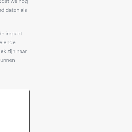
zodat we nog
didaten als
de impact
eiende
ek zijn naar
 kunnen