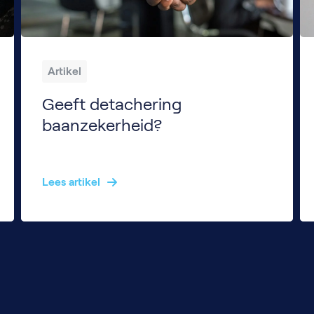
Artikel
Geeft detachering
baanzekerheid?
Voor veel IT’ers is detachering nog steeds een onbekende wereld. Toch zie je dat er steeds meer vraag naar is in de markt. Een veelgehoorde zorg die we horen is: “Detachering is onstabiel, ik heb geen zekerheid en ben afhankelijk van tijdelijke opdrachten.” Is dat waar? Of is het een misverstand? En hoe kan de […]
Lees artikel