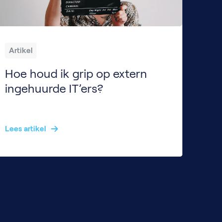
Artikel
Hoe houd ik grip op extern
ingehuurde IT’ers?
Je huurt een externe IT-specialist in voor een baanbrekend project, maar ergens knaagt het idee dat je de regie verliest. Gelukkig ben je niet de enige en herkennen veel HR-managers zich hierin. Wie bepaalt de prioriteiten? Hoe borg je cultuur en samenwerking? En hoe zorg je dat iemand die niet “in dienst” is, toch onderdeel […]
Lees artikel