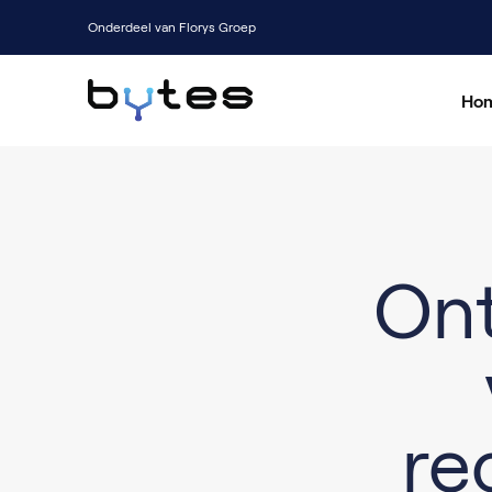
Onderdeel van Florys Groep
Ho
V
Ont
re