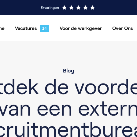
Ervaringen
me
Vacatures
Voor de werkgever
Over Ons
acatures
Detachering
Vakgebieden
Werving en Selectie
Ons verhaal
Blog
dek de voord
van een exter
cruitmentbure